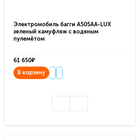
Электромобиль багги A505AA-LUX
По
зеленый камуфляж с водяным
зв
пулемётом
61 650₽
31
В корзину
В