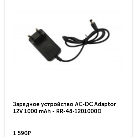
Зарядное устройство AC-DC Adaptor
Ра
12V 1000 mAh - RR-48-1201000D
ди
па
1 590₽
3 