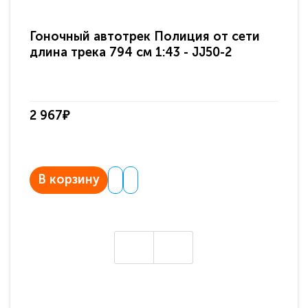
Гоночный автотрек Полиция от сети
Го
длина трека 794 см 1:43 - JJ50-2
Mo
2 967₽
4 
В корзину
В