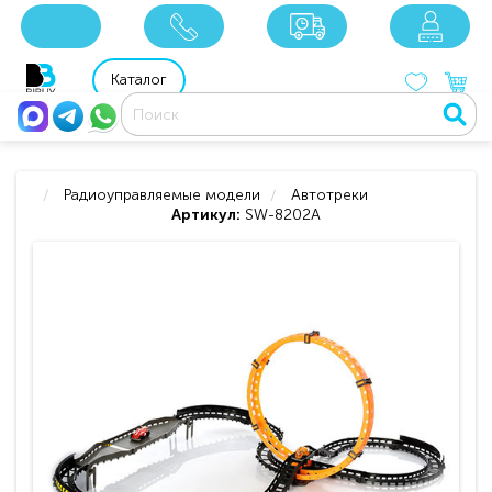
x
x
x
8 800 201 92 06
8 925 049 90 18
Каталог
Радиоуправляемые модели
Автотреки
Артикул:
SW-8202A