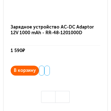
Зарядное устройство AC-DC Adaptor
Ра
12V 1000 mAh - RR-48-1201000D
ди
па
1 590₽
3 
В корзину
В