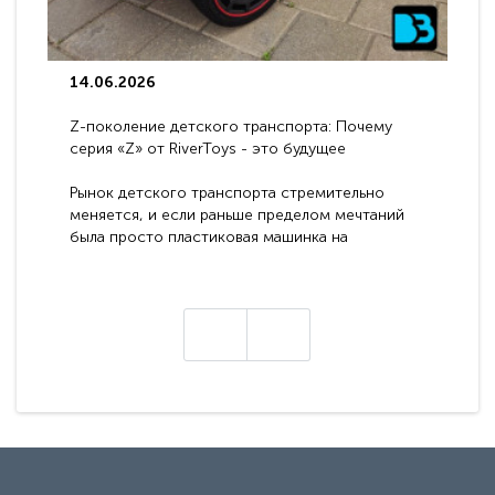
14.06.2026
Z-поколение детского транспорта: Почему
серия «Z» от RiverToys - это будущее
электромобилей
Рынок детского транспорта стремительно
меняется, и если раньше пределом мечтаний
была просто пластиковая машинка на
аккумуляторе, то сегодня бренд RiverToys
представляет абсолютно новое поколение
техники - серию с маркировкой «Z». Это
н
настоящие гадже..