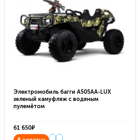
Электромобиль багги A505AA-LUX
По
зеленый камуфляж с водяным
зв
пулемётом
61 650₽
31