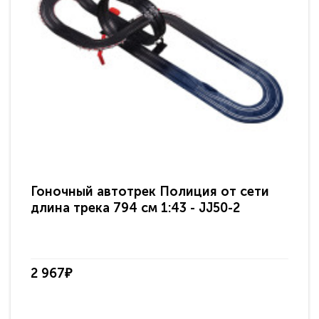
Гоночный автотрек Полиция от сети
Го
длина трека 794 см 1:43 - JJ50-2
Mo
2 967₽
4 