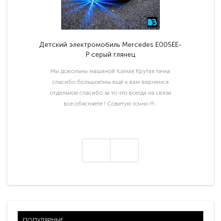
Детский электромобиль Mercedes E005EE-
P серый глянец
Мы довольны машиной !самая Крутая тачка
спасибо большое!мы ещё к вам вернемся
отдельное спасибо за то что всегда на связи
все обясняете ! Советую точно !!!..
ПОПУЛЯРНЫЕ