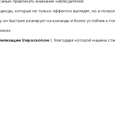
 самым привлекать внимание наблюдателей.
иоды, которые не только эффектно выглядят, но и позвол
му он быстрее реагирует на команды и более устойчив к пом
помех.
билизации (гироскопом
), благодаря которой машина ст