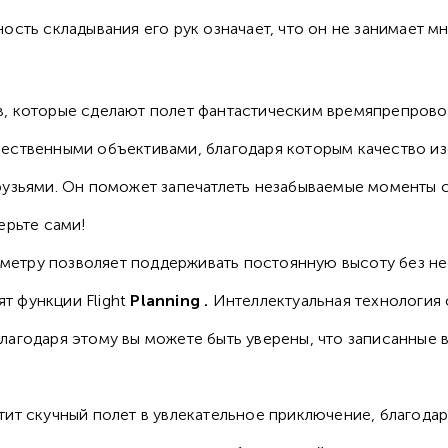
сть складывания его рук означает, что он не занимает мн
в, которые сделают полет фантастическим времяпрепров
чественными объективами, благодаря которым качество и
рузьями. Он поможет запечатлеть незабываемые моменты с
ерьте сами!
метру позволяет поддерживать постоянную высоту без н
т функции Flight
Planning .
Интеллектуальная технология 
агодаря этому вы можете быть уверены, что записанные в
т скучный полет в увлекательное приключение, благодаря 