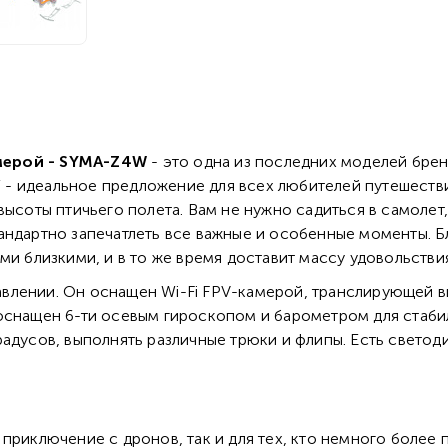
амерой - SYMA-Z4W
- это одна из последних моделей бре
- идеальное предложение для всех любителей путешествий
высоты птичьего полета. Вам не нужно садиться в самолет
андартно запечатлеть все важные и особенные моменты. Б
ми близкими, и в то же время доставит массу удовольстви
влении. Он оснащен Wi-Fi FPV-камерой, транслирующей в
оснащен 6-ти осевым гироскопом и барометром для стабил
радусов, выполнять различные трюки и флипы. Есть светод
 приключение с дронов, так и для тех, кто немного более 