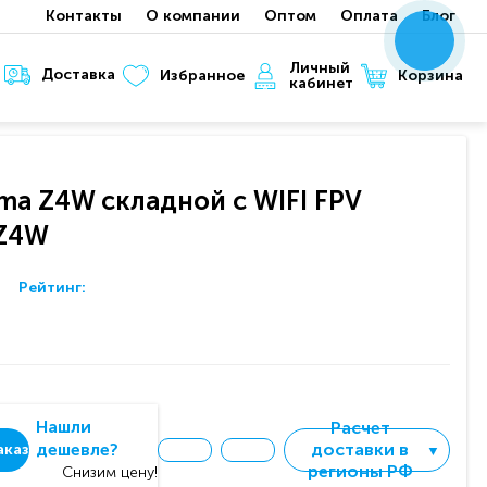
Контакты
О компании
Оптом
Оплата
Блог
x
x
x
Личный
Доставка
Корзина
Избранное
кабинет
ma Z4W складной с WIFI FPV
-Z4W
Рейтинг:
Нашли
Расчет
дешевле?
доставки в
аказ
▼
регионы РФ
Снизим цену!