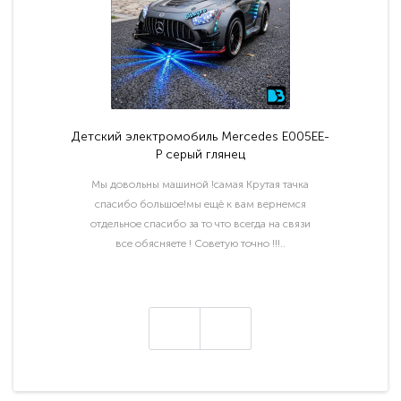
Детский электромобиль Mercedes E005EE-
P серый глянец
Мы довольны машиной !самая Крутая тачка
спасибо большое!мы ещё к вам вернемся
отдельное спасибо за то что всегда на связи
все обясняете ! Советую точно !!!..