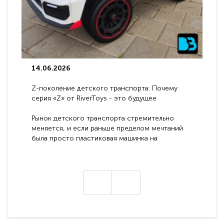
14.06.2026
Z-поколение детского транспорта: Почему
серия «Z» от RiverToys - это будущее
электромобилей
Рынок детского транспорта стремительно
меняется, и если раньше пределом мечтаний
была просто пластиковая машинка на
аккумуляторе, то сегодня бренд RiverToys
представляет абсолютно новое поколение
техники - серию с маркировкой «Z». Это
н
настоящие гадже..