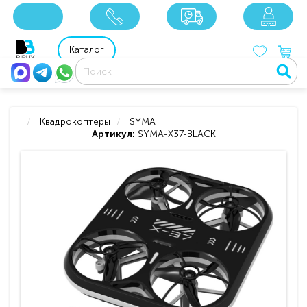
x
x
x
8 800 201 92 06
8 925 049 90 18
Каталог
Квадрокоптеры
SYMA
Артикул:
SYMA-X37-BLACK