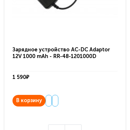
Зарядное устройство AC-DC Adaptor
Ра
12V 1000 mAh - RR-48-1201000D
ди
па
1 590₽
3 
В корзину
В