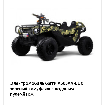
Электромобиль багги A505AA-LUX
По
зеленый камуфляж с водяным
зв
пулемётом