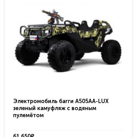
Электромобиль багги A505AA-LUX
По
зеленый камуфляж с водяным
зв
пулемётом
61 650₽
31