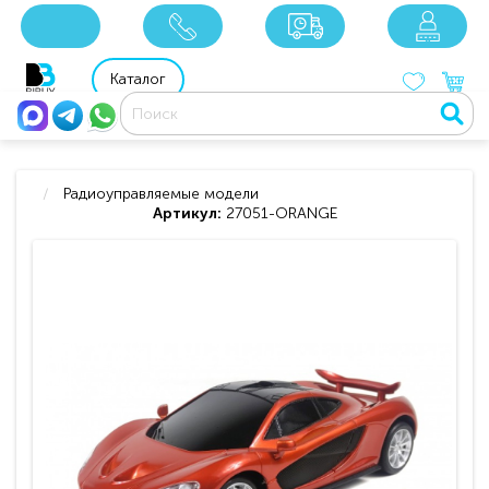
x
x
x
8 800 201 92 06
8 925 049 90 18
Каталог
Радиоуправляемые модели
Артикул:
27051-ORANGE