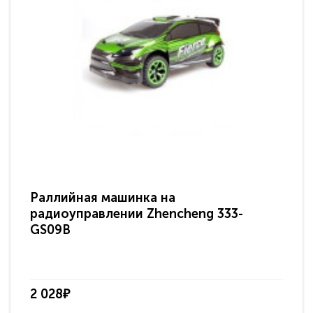
Раллийная машинка на
Ма
радиоуправлении Zhencheng 333-
по
GS09B
2 028₽
1 