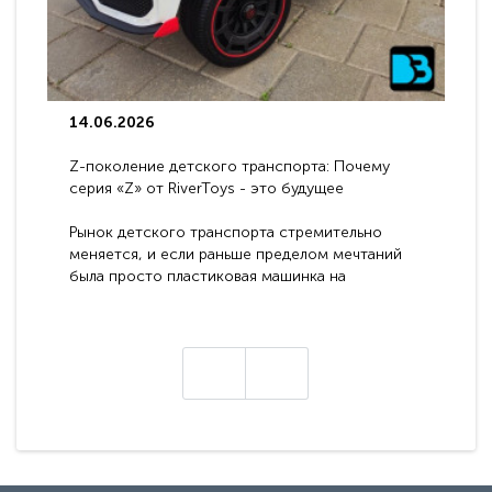
14.06.2026
Z-поколение детского транспорта: Почему
серия «Z» от RiverToys - это будущее
электромобилей
Рынок детского транспорта стремительно
меняется, и если раньше пределом мечтаний
была просто пластиковая машинка на
аккумуляторе, то сегодня бренд RiverToys
представляет абсолютно новое поколение
техники - серию с маркировкой «Z». Это
н
настоящие гадже..