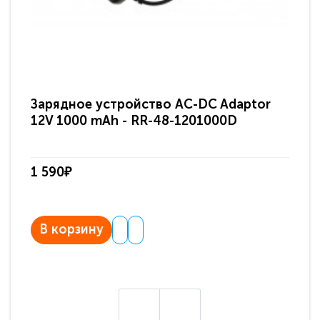
Зарядное устройство AC-DC Adaptor
Ра
12V 1000 mAh - RR-48-1201000D
ди
па
1 590₽
3 
В корзину
В