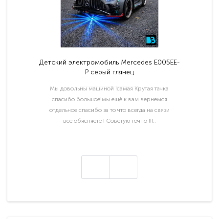
Детский электромобиль Mercedes E005EE-
P серый глянец
Мы довольны машиной !самая Крутая тачка
спасибо большое!мы ещё к вам вернемся
отдельное спасибо за то что всегда на связи
все обясняете ! Советую точно !!!..