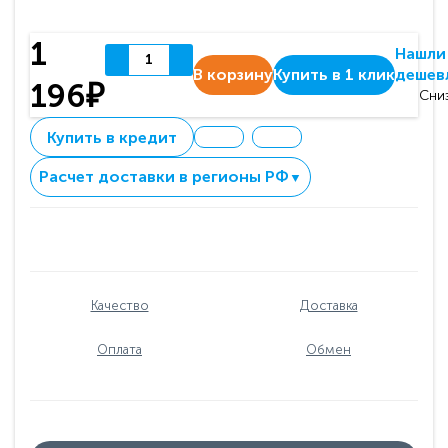
1
Нашли
В корзину
Купить в 1 клик
дешев
196₽
Сни
Купить в кредит
Расчет доставки в регионы РФ
▼
Качество
Доставка
Оплата
Обмен