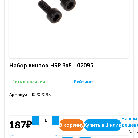
Набор винтов HSP 3x8 - 02095
Есть в наличии
Рейтинг:
Артикул:
HSP02095
Нашли
187₽
В корзину
Купить в 1 клик
дешев
Сниз