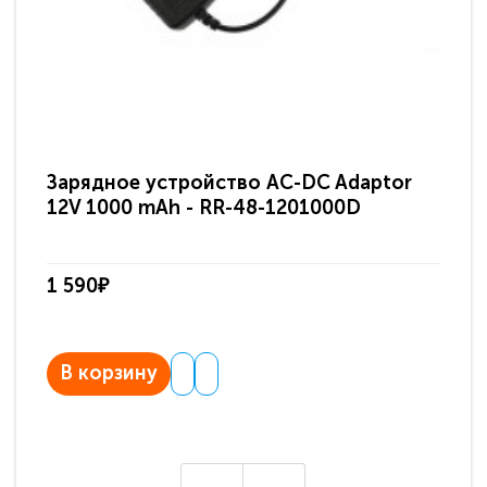
Зарядное устройство AC-DC Adaptor
Ра
12V 1000 mAh - RR-48-1201000D
ди
па
1 590₽
3 
В корзину
В