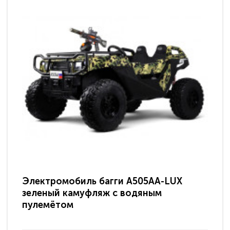
Электромобиль багги A505AA-LUX
По
зеленый камуфляж с водяным
зв
пулемётом