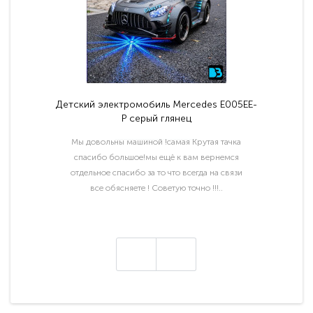
Детский электромобиль Mercedes E005EE-
P серый глянец
Мы довольны машиной !самая Крутая тачка
спасибо большое!мы ещё к вам вернемся
отдельное спасибо за то что всегда на связи
все обясняете ! Советую точно !!!..