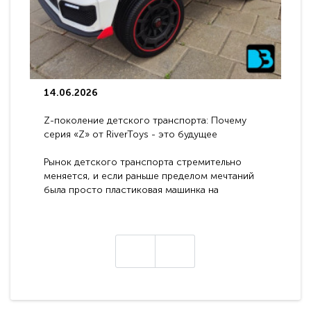
14.06.2026
Z-поколение детского транспорта: Почему
серия «Z» от RiverToys - это будущее
электромобилей
Рынок детского транспорта стремительно
меняется, и если раньше пределом мечтаний
была просто пластиковая машинка на
аккумуляторе, то сегодня бренд RiverToys
представляет абсолютно новое поколение
техники - серию с маркировкой «Z». Это
н
настоящие гадже..