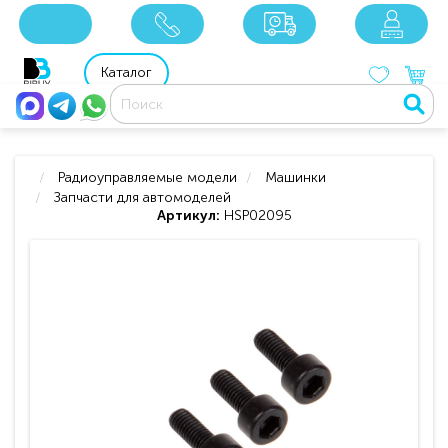
x
x
x
8 800 201 92 06
8 925 049 90 18
Каталог
Радиоуправляемые модели
Машинки
Запчасти для автомоделей
Артикул:
HSP02095