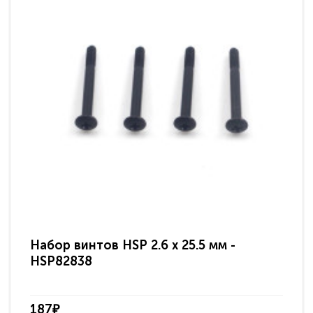
Набор винтов HSP 2.6 x 25.5 мм -
На
HSP82838
HS
187₽
18