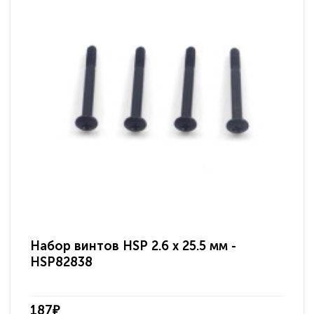
Набор винтов HSP 2.6 x 25.5 мм -
На
HSP82838
HS
187₽
18