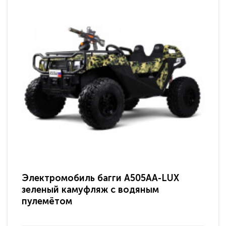
Электромобиль багги A505AA-LUX
По
зеленый камуфляж с водяным
зв
пулемётом