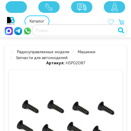
x
x
x
8 800 201 92 06
8 925 049 90 18
Каталог
Радиоуправляемые модели
Машинки
Запчасти для автомоделей
Артикул:
HSP02087