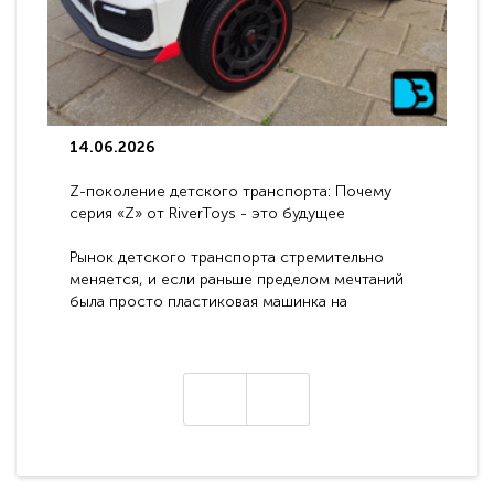
14.06.2026
Z-поколение детского транспорта: Почему
серия «Z» от RiverToys - это будущее
электромобилей
Рынок детского транспорта стремительно
меняется, и если раньше пределом мечтаний
была просто пластиковая машинка на
аккумуляторе, то сегодня бренд RiverToys
представляет абсолютно новое поколение
техники - серию с маркировкой «Z». Это
н
настоящие гадже..