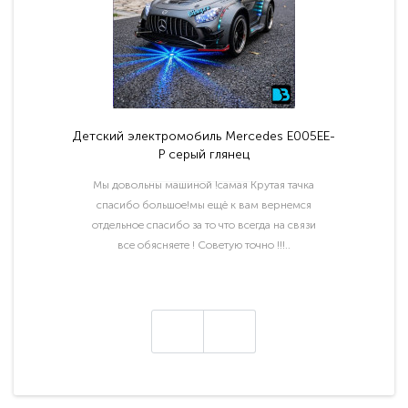
Детский электромобиль Mercedes E005EE-
P серый глянец
Мы довольны машиной !самая Крутая тачка
спасибо большое!мы ещё к вам вернемся
отдельное спасибо за то что всегда на связи
все обясняете ! Советую точно !!!..