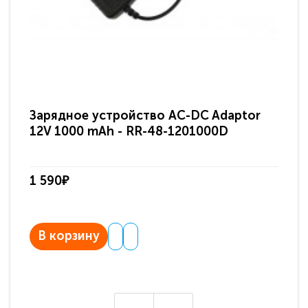
Зарядное устройство AC-DC Adaptor
Ра
12V 1000 mAh - RR-48-1201000D
ди
па
1 590₽
3 
В корзину
В