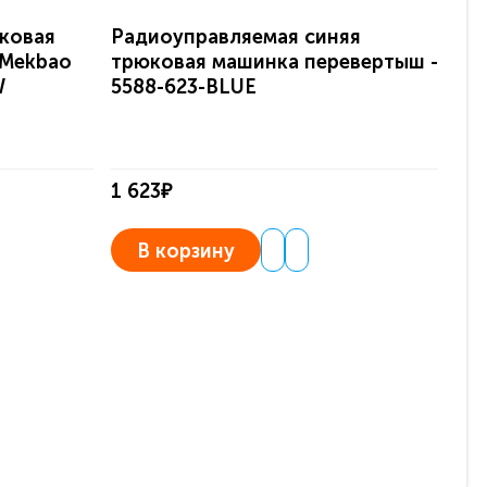
ковая
Радиоуправляемая синяя
Ра
 Mekbao
трюковая машинка перевертыш -
тр
W
5588-623-BLUE
Me
1 623₽
1 7
В корзину