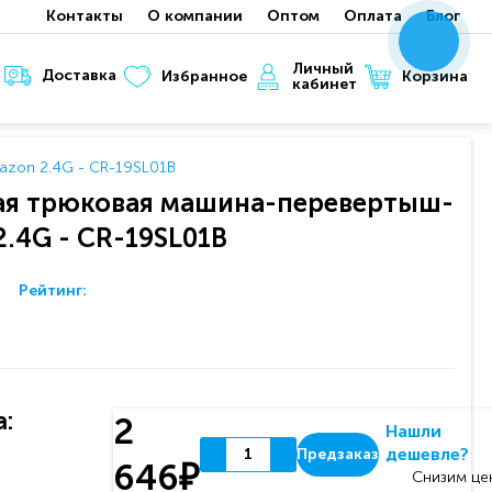
Контакты
О компании
Оптом
Оплата
Блог
x
x
x
Личный
Доставка
Корзина
Избранное
кабинет
azon 2.4G - CR-19SL01B
ая трюковая машина-перевертыш-
.4G - CR-19SL01B
Рейтинг:
:
2
Нашли
дешевле?
Предзаказ
646₽
Снизим цен