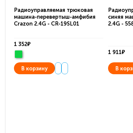
Радиоуправляемая трюковая
Радиоуп
машина-перевертыш-амфибия
синяя ма
Crazon 2.4G - CR-19SL01
2.4G - 5
1 352₽
1 911₽
В корзину
В корз