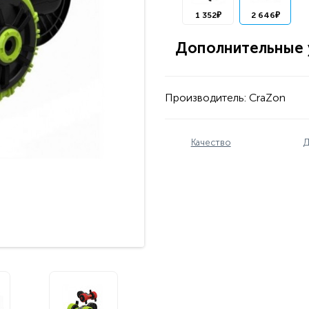
1 352₽
2 646₽
Дополнительные у
Производитель:
CraZon
Качество
Д