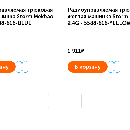
равляемая трюковая
Радиоуправляемая трю
шинка Storm Mekbao
желтая машинка Storm
588-616-BLUE
2.4G - 5588-616-YELLO
1 911₽
ину
В корзину