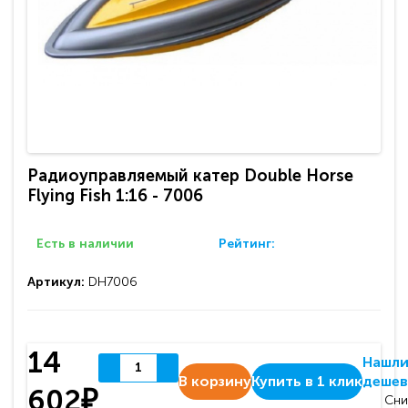
Радиоуправляемый катер Double Horse
Flying Fish 1:16 - 7006
Есть в наличии
Рейтинг:
Артикул:
DH7006
14
Нашл
В корзину
Купить в 1 клик
дешев
602₽
Сни