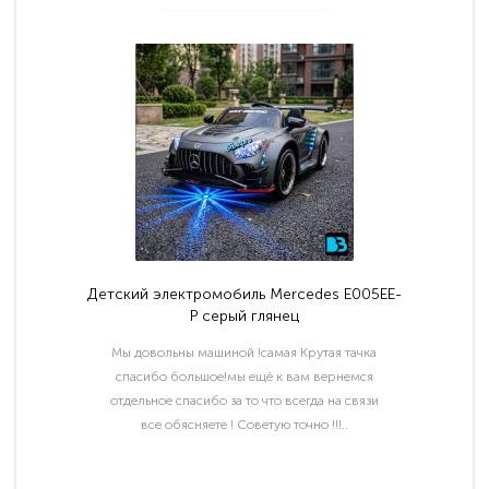
Детский электромобиль Mercedes E005EE-
P серый глянец
Мы довольны машиной !самая Крутая тачка
спасибо большое!мы ещё к вам вернемся
отдельное спасибо за то что всегда на связи
все обясняете ! Советую точно !!!..