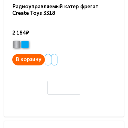
Радиоуправляемый катер фрегат
Ра
Create Toys 3318
Ra
2 184₽
6 
В корзину
В