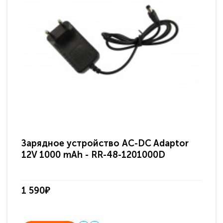
Зарядное устройство AC-DC Adaptor
Ра
12V 1000 mAh - RR-48-1201000D
ди
па
1 590₽
3 