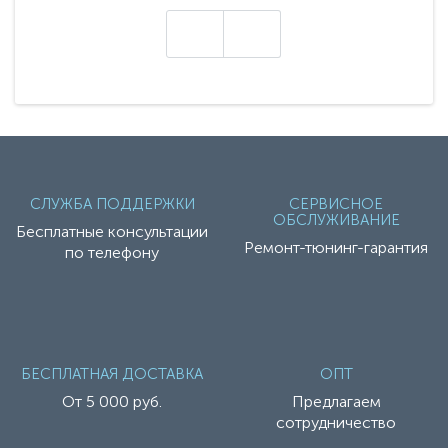
техники - серию с маркировкой «Z». Это
н
настоящие гадже..
СЛУЖБА ПОДДЕРЖКИ
СЕРВИСНОЕ
ОБСЛУЖИВАНИЕ
Бесплатные консультации
Ремонт-тюнинг-гарантия
по телефону
БЕСПЛАТНАЯ ДОСТАВКА
ОПТ
От 5 000 руб.
Предлагаем
сотрудничество