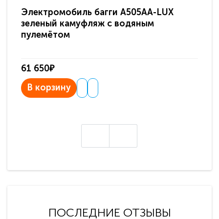
Электромобиль багги A505AA-LUX
По
зеленый камуфляж с водяным
зв
пулемётом
61 650₽
31
В корзину
В
ПОСЛЕДНИЕ ОТЗЫВЫ