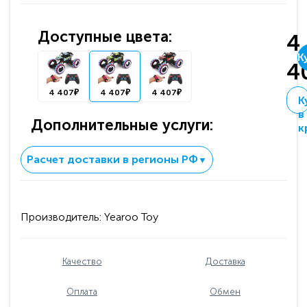
Доступные цвета:
4
К
4
4 407₽
4 407₽
4 407₽
К
в
Дополнительные услуги:
к
Расчет доставки в регионы РФ
▼
Производитель:
Yearoo Toy
Качество
Доставка
Оплата
Обмен