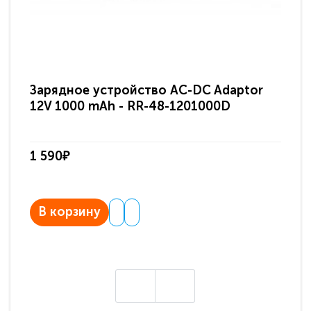
Зарядное устройство AC-DC Adaptor
Ра
12V 1000 mAh - RR-48-1201000D
ди
па
1 590₽
3 
В корзину
В