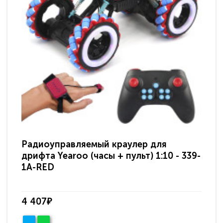
Радиоуправляемый краулер для
Ра
дрифта Yearoo (часы + пульт) 1:10 - 339-
дри
1A-RED
1A
4 407₽
4 