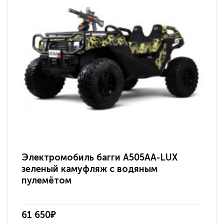
Электромобиль багги A505AA-LUX
По
зеленый камуфляж с водяным
зв
пулемётом
61 650₽
31