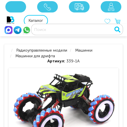
x
x
x
8 800 201 92 06
8 925 049 90 18
Каталог
Радиоуправляемые модели
Машинки
Машинки для дрифта
Артикул:
339-1A