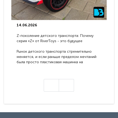
14.06.2026
Z-поколение детского транспорта: Почему
серия «Z» от RiverToys - это будущее
электромобилей
Рынок детского транспорта стремительно
меняется, и если раньше пределом мечтаний
была просто пластиковая машинка на
аккумуляторе, то сегодня бренд RiverToys
представляет абсолютно новое поколение
техники - серию с маркировкой «Z». Это
н
настоящие гадже..