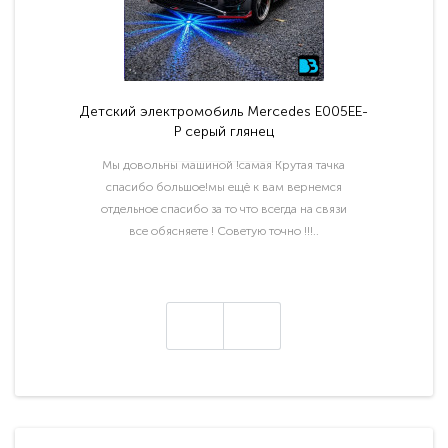
Детский электромобиль Mercedes E005EE-
P серый глянец
Мы довольны машиной !самая Крутая тачка
спасибо большое!мы ещё к вам вернемся
отдельное спасибо за то что всегда на связи
все обясняете ! Советую точно !!!..