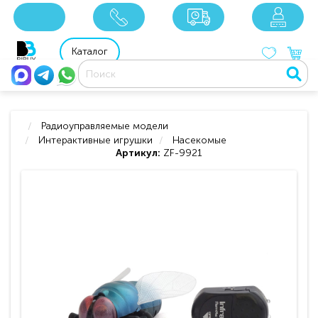
x
x
x
8 800 201 92 06
8 925 049 90 18
Каталог
Радиоуправляемые модели
Интерактивные игрушки
Насекомые
Артикул:
ZF-9921