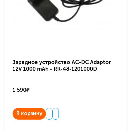
Зарядное устройство AC-DC Adaptor
Ра
12V 1000 mAh - RR-48-1201000D
ди
па
1 590₽
3 
В корзину
В