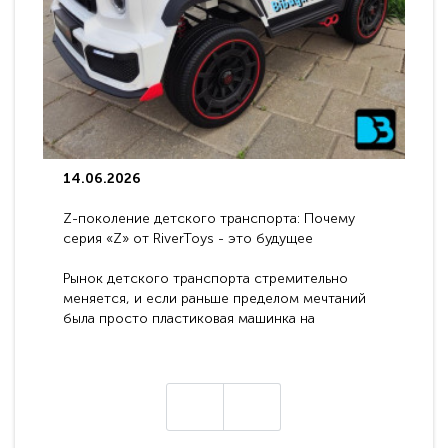
14.06.2026
Z-поколение детского транспорта: Почему
серия «Z» от RiverToys - это будущее
электромобилей
Рынок детского транспорта стремительно
меняется, и если раньше пределом мечтаний
была просто пластиковая машинка на
аккумуляторе, то сегодня бренд RiverToys
представляет абсолютно новое поколение
техники - серию с маркировкой «Z». Это
н
настоящие гадже..