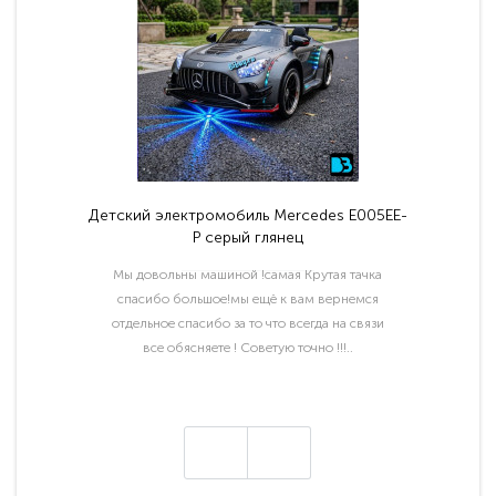
Детский электромобиль Mercedes E005EE-
P серый глянец
Мы довольны машиной !самая Крутая тачка
спасибо большое!мы ещё к вам вернемся
отдельное спасибо за то что всегда на связи
все обясняете ! Советую точно !!!..