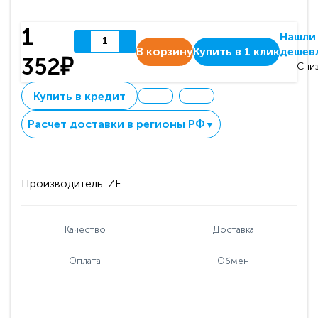
1
Нашли
В корзину
Купить в 1 клик
дешев
352₽
Сниз
Купить в кредит
Расчет доставки в регионы РФ
▼
Производитель:
ZF
Качество
Доставка
Оплата
Обмен