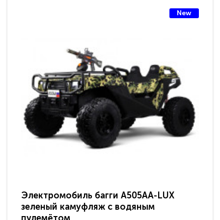
New
Электромобиль багги A505AA-LUX
По
зеленый камуфляж с водяным
зв
пулемётом