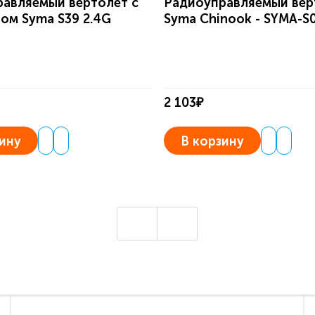
авляемый вертолет с
Радиоуправляемый вер
ом Syma S39 2.4G
Syma Chinook - SYMA-S
2 103₽
ину
В корзину