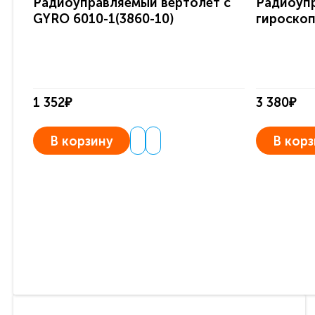
Радиоуправляемый вертолет c
Радиоупр
GYRO 6010-1(3860-10)
гироскоп
1 352₽
3 380₽
В корзину
В корз