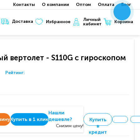
Контакты
О компании
Оптом
Оплата
Блог
x
x
x
Личный
Доставка
Корзина
Избранное
кабинет
й вертолет - S110G с гироскопом
Рейтинг:
Нашли
зину
Купить в 1 клик
дешевле?
Купить
в
Снизим цену!
кредит