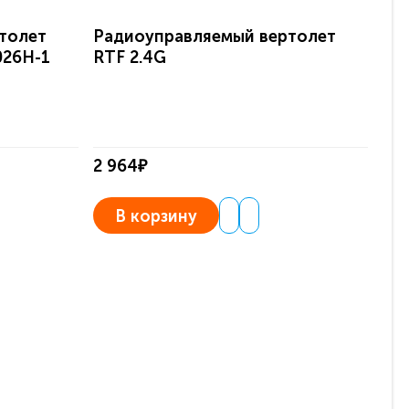
толет
Радиоуправляемый вертолет
Ра
026H-1
RTF 2.4G
Ap
2 964₽
2 
В корзину