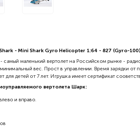
rk - Mini Shark Gyro Helicopter 1:64 - 827 (Gyro-100
o
- самый маленький вертолет на Российском рынке - ради
инимальный вес. Прост в управлении. Время зарядки от п
т для детей от 7 лет. Игрушка имеет сертификат сооветст
диоуправляемого вертолета Шарк:
влево и вправо.
ров