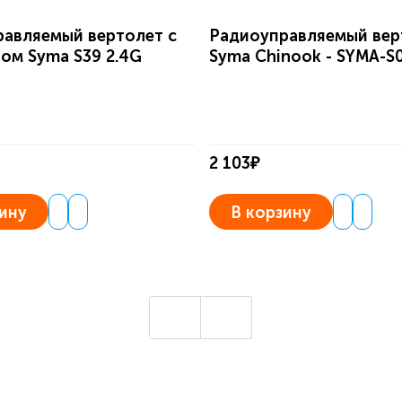
авляемый вертолет с
Радиоуправляемый вер
ом Syma S39 2.4G
Syma Chinook - SYMA-S
2 103₽
ину
В корзину