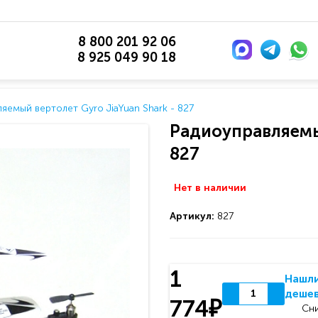
8 800 201 92 06
8 925 049 90 18
яемый вертолет Gyro JiaYuan Shark - 827
Радиоуправляемый
827
Нет в наличии
Артикул:
827
1
Нашл
деше
774₽
Сни