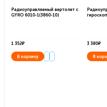
Радиоуправляемый вертолет c
Радиоупр
GYRO 6010-1(3860-10)
гироскоп
1 352₽
3 380₽
В корзину
В корз