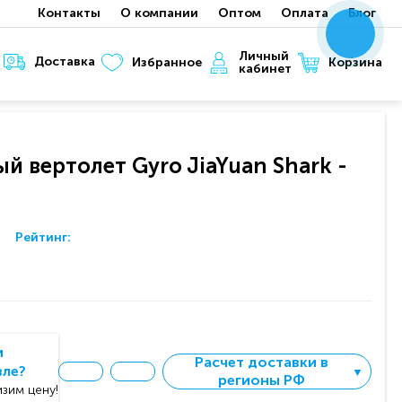
Контакты
О компании
Оптом
Оплата
Блог
x
x
x
Личный
Доставка
Корзина
Избранное
кабинет
 вертолет Gyro JiaYuan Shark -
Рейтинг:
и
Расчет доставки в
вле?
▼
регионы РФ
зим цену!