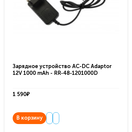
Зарядное устройство AC-DC Adaptor
Ра
12V 1000 mAh - RR-48-1201000D
ди
па
1 590₽
3 
В корзину
В