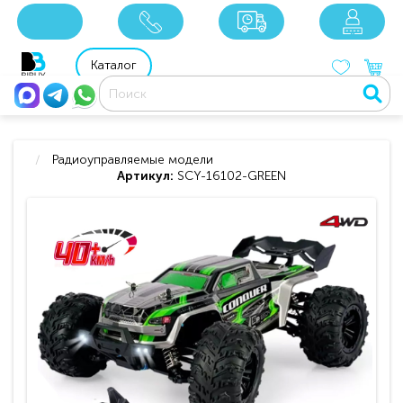
x
x
x
8 800 201 92 06
8 925 049 90 18
Каталог
Радиоуправляемые модели
Артикул:
SCY-16102-GREEN