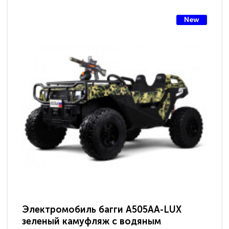
New
Электромобиль багги A505AA-LUX
По
зеленый камуфляж с водяным
зв