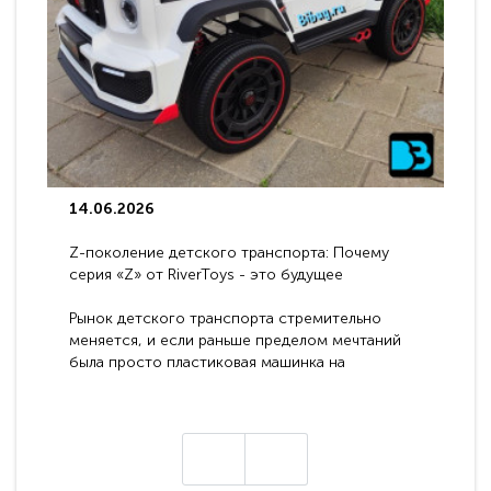
14.06.2026
Z-поколение детского транспорта: Почему
серия «Z» от RiverToys - это будущее
электромобилей
Рынок детского транспорта стремительно
меняется, и если раньше пределом мечтаний
была просто пластиковая машинка на
аккумуляторе, то сегодня бренд RiverToys
представляет абсолютно новое поколение
техники - серию с маркировкой «Z». Это
н
настоящие гадже..