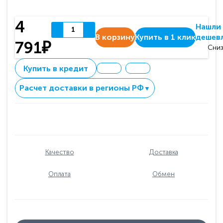
4
Нашли
В корзину
Купить в 1 клик
дешев
791₽
Сниз
Купить в кредит
Расчет доставки в регионы РФ
▼
Качество
Доставка
Оплата
Обмен