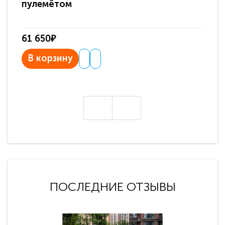
пулемётом
61 650₽
31
В корзину
В
ПОСЛЕДНИЕ ОТЗЫВЫ