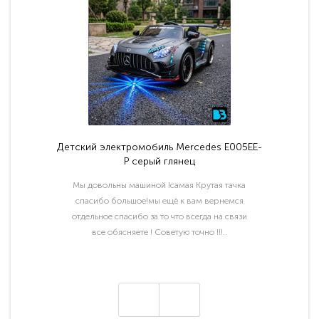
Детский электромобиль Mercedes E005EE-
P серый глянец
Мы довольны машиной !самая Крутая тачка
спасибо большое!мы ещё к вам вернемся
отдельное спасибо за то что всегда на связи
все обясняете ! Советую точно !!!..