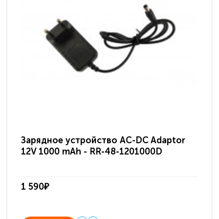
Зарядное устройство AC-DC Adaptor
Ра
12V 1000 mAh - RR-48-1201000D
ди
па
1 590₽
3 