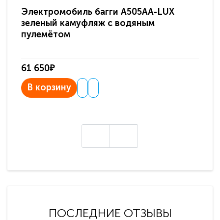
Электромобиль багги A505AA-LUX
По
зеленый камуфляж с водяным
зв
пулемётом
61 650₽
31
В корзину
В
ПОСЛЕДНИЕ ОТЗЫВЫ