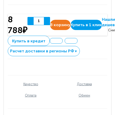
8
Нашли
В корзину
Купить в 1 клик
дешев
788₽
Сни
Купить в кредит
Расчет доставки в регионы РФ
▼
Качество
Доставка
Оплата
Обмен