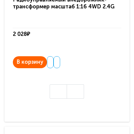
трансформер масштаб 1:16 4WD 2.4G
Wr
2 028₽
2 
В корзину
В