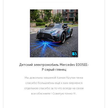
Детский электромобиль Mercedes E005EE-
P серый глянец
Мы довольны машиной !самая Крутая тачка
спасибо большое!мы ещё к вам вернемся
отдельное спасибо за то что всегда на связи
все обясняете ! Советую точно !!!..