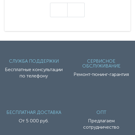
техники - серию с маркировкой «Z». Это
н
настоящие гадже..
СЛУЖБА ПОДДЕРЖКИ
СЕРВИСНОЕ
ОБСЛУЖИВАНИЕ
Бесплатные консультации
Ремонт-тюнинг-гарантия
по телефону
БЕСПЛАТНАЯ ДОСТАВКА
ОПТ
От 5 000 руб.
Предлагаем
сотрудничество