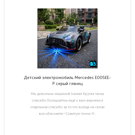
Детский электромобиль Mercedes E005EE-
P серый глянец
Мы довольны машиной !самая Крутая тачка
спасибо большое!мы ещё к вам вернемся
отдельное спасибо за то что всегда на связи
все обясняете ! Советую точно !!!..