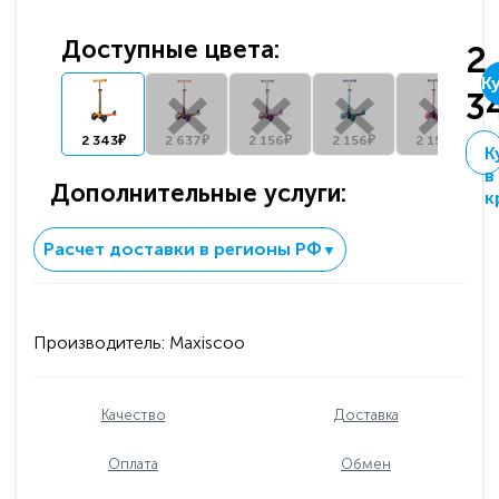
Доступные цвета:
2
К
3
2 343₽
2 637₽
2 156₽
2 156₽
2 156₽
К
в
Дополнительные услуги:
к
Расчет доставки в регионы РФ
▼
Производитель:
Maxiscoo
Качество
Доставка
Оплата
Обмен