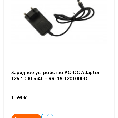
Зарядное устройство AC-DC Adaptor
Ра
12V 1000 mAh - RR-48-1201000D
ди
па
1 590₽
3 