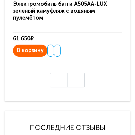
Электромобиль багги A505AA-LUX
По
зеленый камуфляж с водяным
зв
пулемётом
61 650₽
31
В корзину
В
ПОСЛЕДНИЕ ОТЗЫВЫ