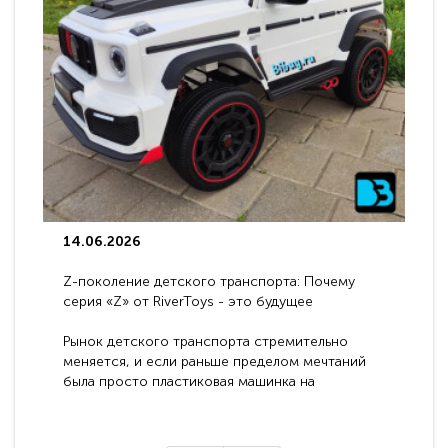
14.06.2026
Z-поколение детского транспорта: Почему
серия «Z» от RiverToys - это будущее
электромобилей
Рынок детского транспорта стремительно
меняется, и если раньше пределом мечтаний
была просто пластиковая машинка на
аккумуляторе, то сегодня бренд RiverToys
представляет абсолютно новое поколение
техники - серию с маркировкой «Z». Это
н