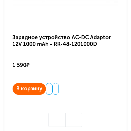
Зарядное устройство AC-DC Adaptor
Ра
12V 1000 mAh - RR-48-1201000D
ди
па
1 590₽
3 
В корзину
В