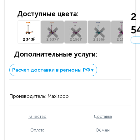
Доступные цвета:
2
5
2 343₽
2 637₽
2 156₽
2 156₽
2 156₽
Дополнительные услуги:
Расчет доставки в регионы РФ
▼
Производитель:
Maxiscoo
Качество
Доставка
Оплата
Обмен