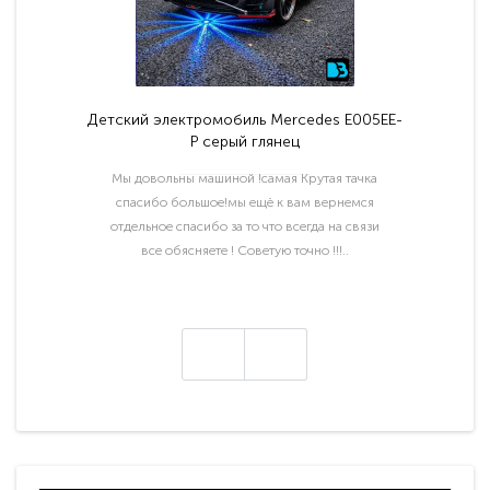
Детский электромобиль Mercedes E005EE-
P серый глянец
Мы довольны машиной !самая Крутая тачка
спасибо большое!мы ещё к вам вернемся
отдельное спасибо за то что всегда на связи
все обясняете ! Советую точно !!!..