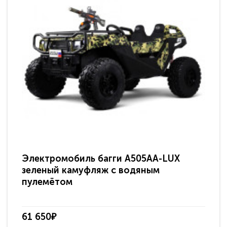
Электромобиль багги A505AA-LUX
По
зеленый камуфляж с водяным
зв
пулемётом
61 650₽
31