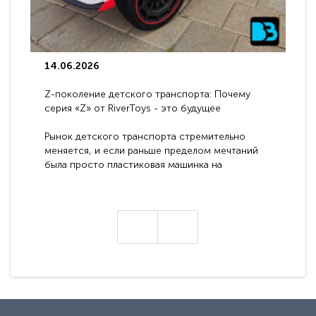
14.06.2026
Z-поколение детского транспорта: Почему
серия «Z» от RiverToys - это будущее
электромобилей
Рынок детского транспорта стремительно
меняется, и если раньше пределом мечтаний
была просто пластиковая машинка на
аккумуляторе, то сегодня бренд RiverToys
представляет абсолютно новое поколение
техники - серию с маркировкой «Z». Это
н
настоящие гадже..