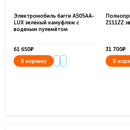
Электромобиль багги A505AA-
Полнопр
LUX зеленый камуфляж с
Z111ZZ з
водяным пулемётом
61 650₽
31 700₽
В корзину
В корз