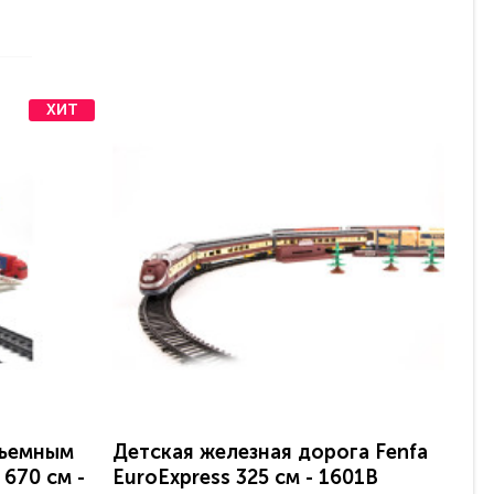
ХИТ
дъемным
Детская железная дорога Fenfa
Де
670 см -
EuroExpress 325 см - 1601B
Nuo