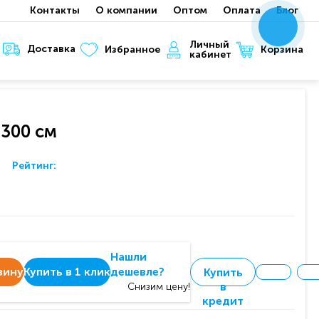
Контакты
О компании
Оптом
Оплата
Блог
x
x
x
Личный
Доставка
Корзина
Избранное
кабинет
 300 см
Рейтинг:
Нашли
зину
Купить в 1 клик
дешевле?
Купить
в
Снизим цену!
кредит