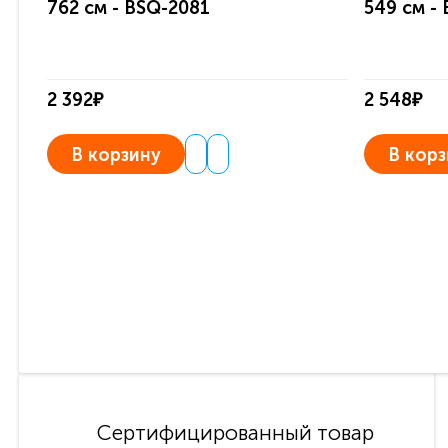
762 см - BSQ-2081
549 см -
2 392₽
2 548₽
В корзину
В корз
Сертифицированный товар