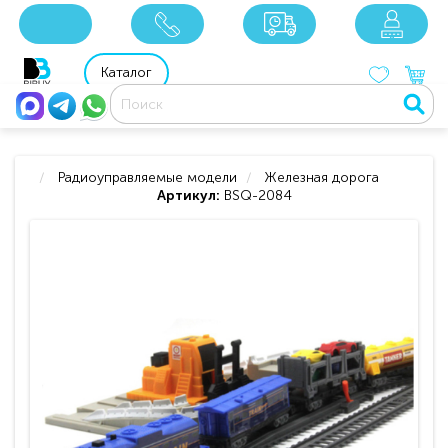
x
x
x
8 800 201 92 06
8 925 049 90 18
Каталог
Радиоуправляемые модели
Железная дорога
Артикул:
BSQ-2084