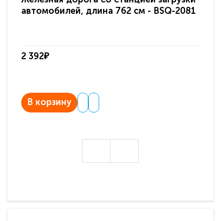
автомобилей, длина 762 см - BSQ-2081
дл
2 392₽
2 
В корзину
В