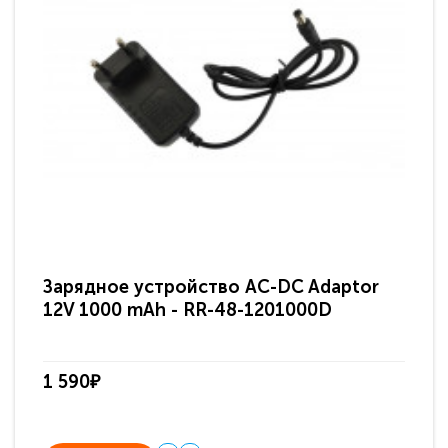
Зарядное устройство AC-DC Adaptor
Ра
12V 1000 mAh - RR-48-1201000D
ди
па
1 590₽
3 