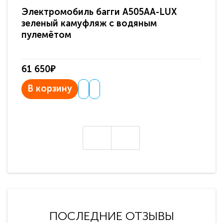
Электромобиль багги A505AA-LUX
По
зеленый камуфляж с водяным
зв
пулемётом
61 650₽
31
В корзину
В
ПОСЛЕДНИЕ ОТЗЫВЫ