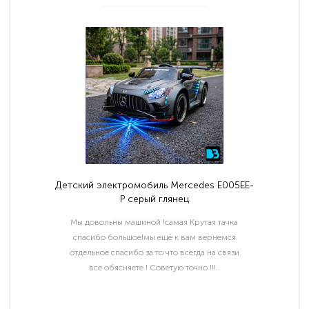
Детский электромобиль Mercedes E005EE-
P серый глянец
Мы довольны машиной !самая Крутая тачка
спасибо большое!мы ещё к вам вернемся
отдельное спасибо за то что всегда на связи
все обясняете ! Советую точно !!!..