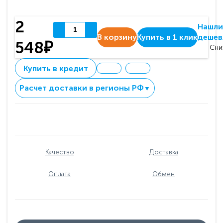
2
Нашли
В корзину
Купить в 1 клик
дешев
548₽
Сни
Купить в кредит
Расчет доставки в регионы РФ
▼
Качество
Доставка
Оплата
Обмен