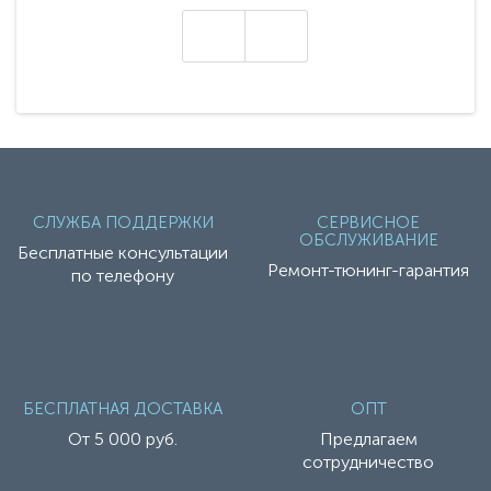
техники - серию с маркировкой «Z». Это
н
настоящие гадже..
СЛУЖБА ПОДДЕРЖКИ
СЕРВИСНОЕ
ОБСЛУЖИВАНИЕ
Бесплатные консультации
Ремонт-тюнинг-гарантия
по телефону
БЕСПЛАТНАЯ ДОСТАВКА
ОПТ
От 5 000 руб.
Предлагаем
сотрудничество