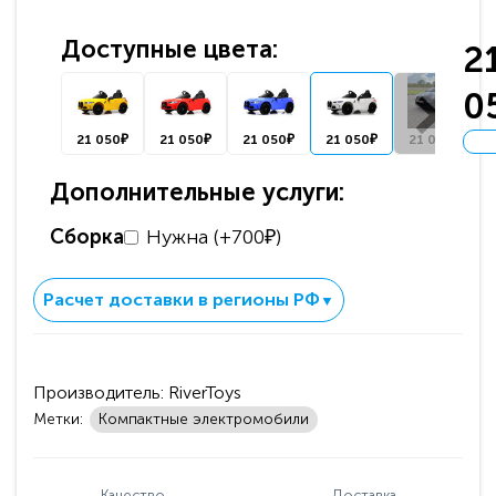
Доступные цвета:
2
0
21 050₽
21 050₽
21 050₽
21 050₽
21 050₽
Дополнительные услуги:
Сборка
Нужна (+700₽)
Расчет доставки в регионы РФ
▼
Производитель:
RiverToys
Метки:
Компактные электромобили
Качество
Доставка