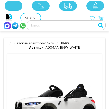
x
x
x
8 800 201 92 06
8 925 049 90 18
Каталог
Детские электромобили
BMW
Артикул:
A004AA-BMW-WHITE