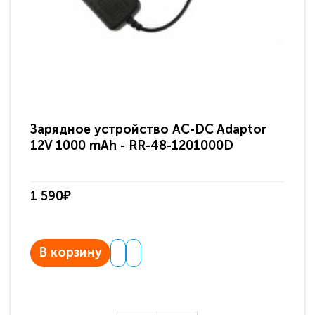
Зарядное устройство AC-DC Adaptor
Ра
12V 1000 mAh - RR-48-1201000D
ди
па
1 590₽
3 
В корзину
В