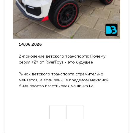
14.06.2026
Z-поколение детского транспорта: Почему
серия «Z» от RiverToys - это будущее
электромобилей
Рынок детского транспорта стремительно
меняется, и если раньше пределом мечтаний
была просто пластиковая машинка на
аккумуляторе, то сегодня бренд RiverToys
представляет абсолютно новое поколение
техники - серию с маркировкой «Z». Это
н
настоящие гадже..