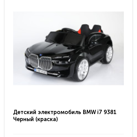
Детский электромобиль BMW i7 9381
Де
Черный (краска)
че