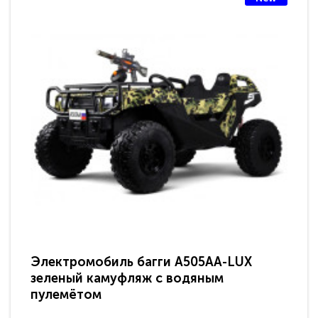
Электромобиль багги A505AA-LUX
По
зеленый камуфляж с водяным
зв
пулемётом