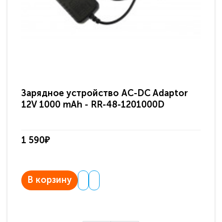
Зарядное устройство AC-DC Adaptor
Ра
12V 1000 mAh - RR-48-1201000D
ди
па
1 590₽
3 
В корзину
В