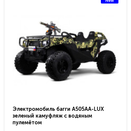
New
Электромобиль багги A505AA-LUX
По
зеленый камуфляж с водяным
зв
пулемётом