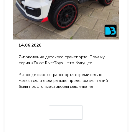
14.06.2026
Z-поколение детского транспорта: Почему
серия «Z» от RiverToys - это будущее
электромобилей
Рынок детского транспорта стремительно
меняется, и если раньше пределом мечтаний
была просто пластиковая машинка на
аккумуляторе, то сегодня бренд RiverToys
представляет абсолютно новое поколение
техники - серию с маркировкой «Z». Это
н
настоящие гадже..