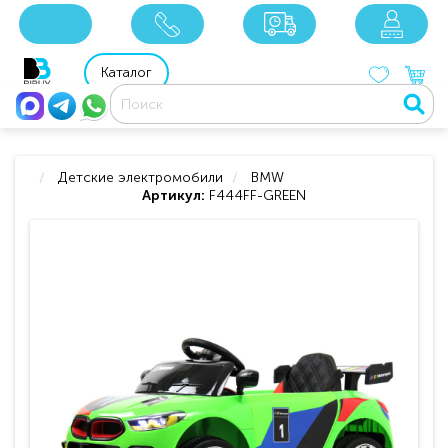
x
x
x
8 800 201 92 06
8 925 049 90 18
Каталог
Детские электромобили
BMW
Артикул:
F444FF-GREEN