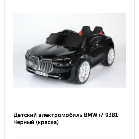
Детский электромобиль BMW i7 9381
Де
Черный (краска)
че