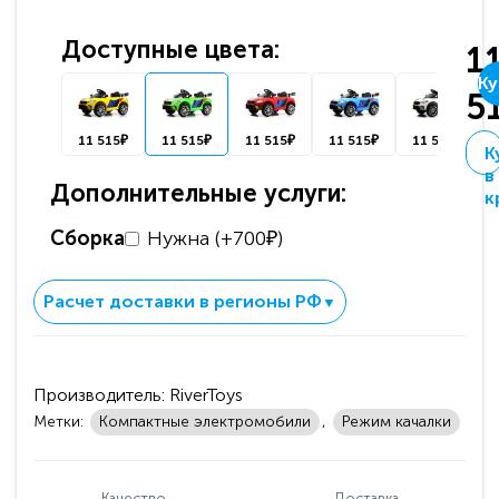
Доступные цвета:
1
Ку
5
11 515₽
11 515₽
11 515₽
11 515₽
11 515₽
К
в
Дополнительные услуги:
к
Сборка
Нужна (+700₽)
Расчет доставки в регионы РФ
▼
Производитель:
RiverToys
Метки:
Компактные электромобили
,
Режим качалки
Качество
Доставка