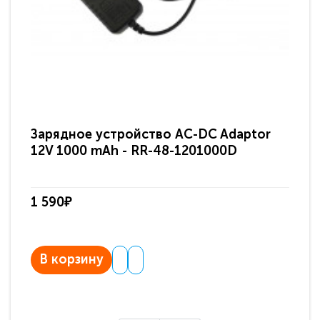
Зарядное устройство AC-DC Adaptor
Ра
12V 1000 mAh - RR-48-1201000D
ди
па
1 590₽
3 
В корзину
В