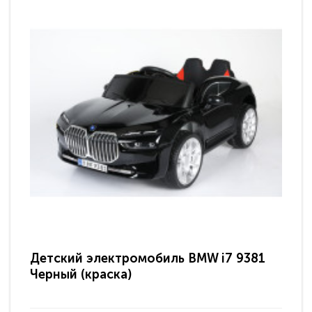
Детский электромобиль BMW i7 9381
Де
Черный (краска)
че