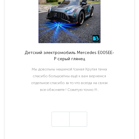
Детский электромобиль Mercedes E005EE-
P серый глянец
Мы довольны машиной !самая Крутая тачка
спасибо большое!мы ещё к вам вернемся
отдельное спасибо за то что всегда на связи
все обясняете ! Советую точно !!!..