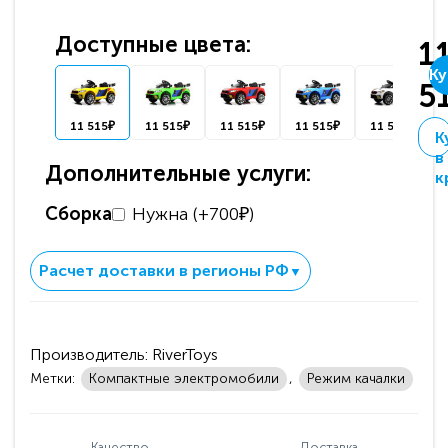
Доступные цвета:
1
Ку
5
11 515₽
11 515₽
11 515₽
11 515₽
11 515₽
К
в
Дополнительные услуги:
к
Сборка
Нужна (+700₽)
Расчет доставки в регионы РФ
▼
Производитель:
RiverToys
Метки:
Компактные электромобили
,
Режим качалки
Качество
Доставка