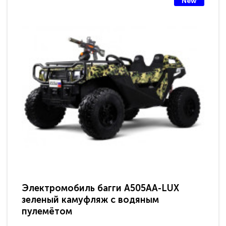
New
Электромобиль багги A505AA-LUX
По
зеленый камуфляж с водяным
зв
пулемётом