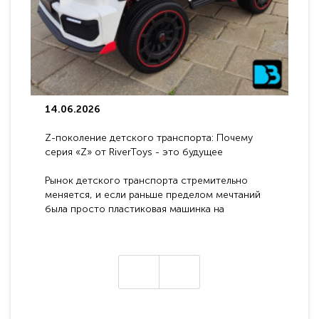
14.06.2026
Z-поколение детского транспорта: Почему
серия «Z» от RiverToys - это будущее
электромобилей
Рынок детского транспорта стремительно
меняется, и если раньше пределом мечтаний
была просто пластиковая машинка на
аккумуляторе, то сегодня бренд RiverToys
представляет абсолютно новое поколение
техники - серию с маркировкой «Z». Это
н
настоящие гадже..