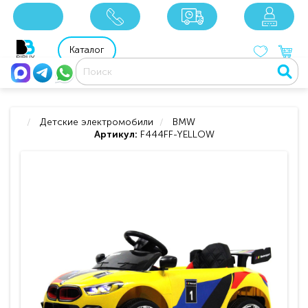
x
x
x
8 800 201 92 06
8 925 049 90 18
Каталог
Детские электромобили
BMW
Артикул:
F444FF-YELLOW