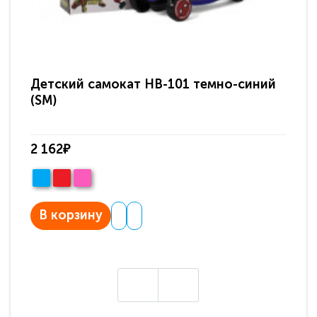
Детский самокат HB-101 темно-синий
Де
(SM)
2 162₽
2 
В корзину
В