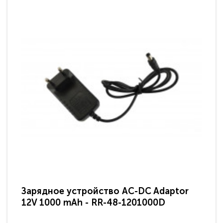
Зарядное устройство AC-DC Adaptor
Ра
12V 1000 mAh - RR-48-1201000D
ди
па