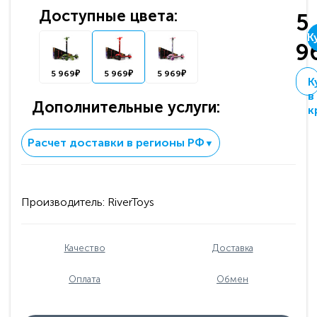
Доступные цвета:
5
К
9
5 969₽
5 969₽
5 969₽
К
в
Дополнительные услуги:
к
Расчет доставки в регионы РФ
▼
Производитель:
RiverToys
Качество
Доставка
Оплата
Обмен