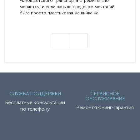
Рынок детского транспорта стремительно
меняется, и если раньше пределом мечтаний
была просто пластиковая машинка на
аккумуляторе, то сегодня бренд RiverToys
представляет абсолютно новое поколение
техники - серию с маркировкой «Z». Это
н
настоящие гадже..
СЛУЖБА ПОДДЕРЖКИ
СЕРВИСНОЕ
ОБСЛУЖИВАНИЕ
Бесплатные консультации
Ремонт-тюнинг-гарантия
по телефону