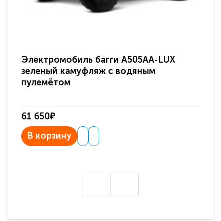
Электромобиль багги A505AA-LUX
По
зеленый камуфляж с водяным
зв
пулемётом
61 650₽
31
В корзину
В