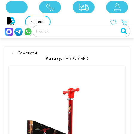
x
x
x
8 800 201 92 06
8 925 049 90 18
Каталог
Самокаты
Артикул:
HB-Q3-RED