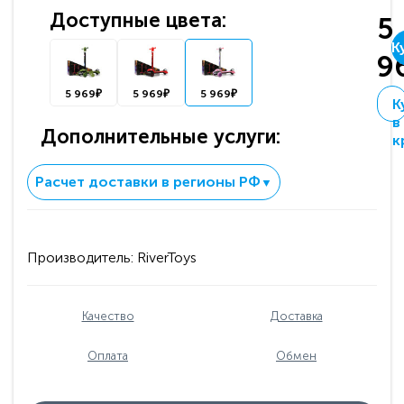
Доступные цвета:
5
К
9
5 969₽
5 969₽
5 969₽
К
в
Дополнительные услуги:
к
Расчет доставки в регионы РФ
▼
Производитель:
RiverToys
Качество
Доставка
Оплата
Обмен