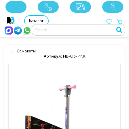
x
x
x
8 800 201 92 06
8 925 049 90 18
Каталог
Самокаты
Артикул:
HB-Q3-PINK