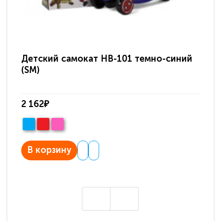
Детский самокат HB-101 темно-синий
Де
(SM)
2 162₽
2 
В корзину
В