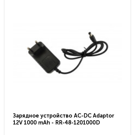
Зарядное устройство AC-DC Adaptor
Ра
12V 1000 mAh - RR-48-1201000D
ди
па