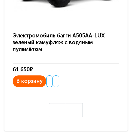
Электромобиль багги A505AA-LUX
По
зеленый камуфляж с водяным
зв
пулемётом
61 650₽
31
В корзину
В