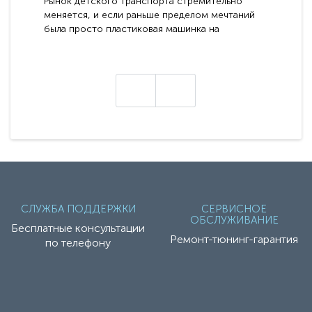
Рынок детского транспорта стремительно
меняется, и если раньше пределом мечтаний
была просто пластиковая машинка на
аккумуляторе, то сегодня бренд RiverToys
представляет абсолютно новое поколение
техники - серию с маркировкой «Z». Это
н
настоящие гадже..
СЛУЖБА ПОДДЕРЖКИ
СЕРВИСНОЕ
ОБСЛУЖИВАНИЕ
Бесплатные консультации
Ремонт-тюнинг-гарантия
по телефону