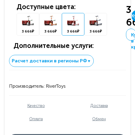
Доступные цвета:
3
К
6
3 666₽
3 666₽
3 666₽
3 666₽
К
в
Дополнительные услуги:
к
Расчет доставки в регионы РФ
▼
Производитель:
RiverToys
Качество
Доставка
Оплата
Обмен