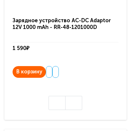
Зарядное устройство AC-DC Adaptor
Ра
12V 1000 mAh - RR-48-1201000D
ди
па
1 590₽
3 
В корзину
В