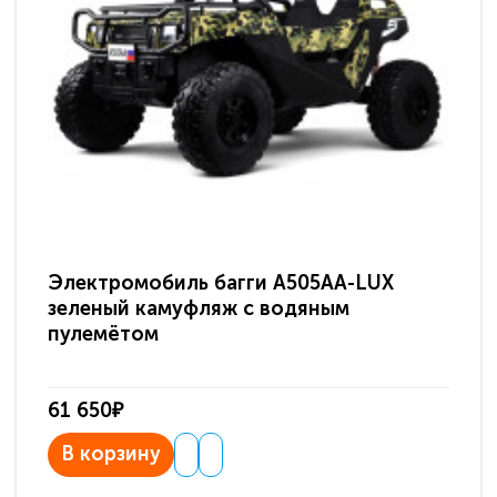
Электромобиль багги A505AA-LUX
По
зеленый камуфляж с водяным
зв
пулемётом
61 650₽
31
В корзину
В