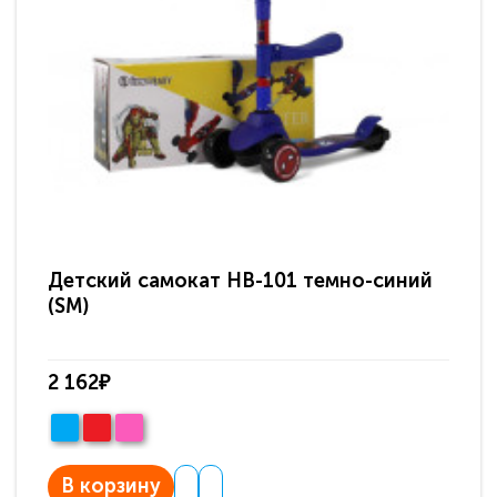
Детский самокат HB-101 темно-синий
Де
(SM)
2 162₽
2 
В корзину
В