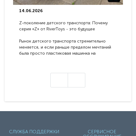
14.06.2026
Z-поколение детского транспорта: Почему
серия «Z» от RiverToys - это будущее
электромобилей
Рынок детского транспорта стремительно
меняется, и если раньше пределом мечтаний
была просто пластиковая машинка на
аккумуляторе, то сегодня бренд RiverToys
представляет абсолютно новое поколение
техники - серию с маркировкой «Z». Это
н
настоящие гадже..
СЛУЖБА ПОДДЕРЖКИ
СЕРВИСНОЕ