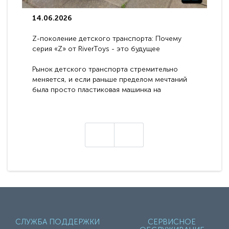
14.06.2026
Z-поколение детского транспорта: Почему
серия «Z» от RiverToys - это будущее
электромобилей
Рынок детского транспорта стремительно
меняется, и если раньше пределом мечтаний
была просто пластиковая машинка на
аккумуляторе, то сегодня бренд RiverToys
представляет абсолютно новое поколение
техники - серию с маркировкой «Z». Это
н
настоящие гадже..
СЛУЖБА ПОДДЕРЖКИ
СЕРВИСНОЕ