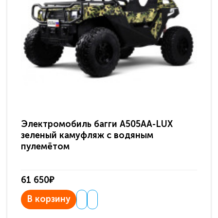
Электромобиль багги A505AA-LUX
По
зеленый камуфляж с водяным
зв
пулемётом
61 650₽
31
В корзину
В