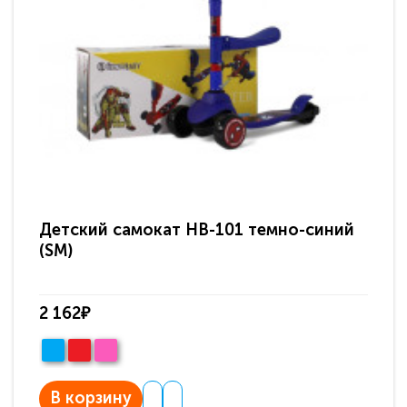
Детский самокат HB-101 темно-синий
Де
(SM)
2 162₽
2 
В корзину
В