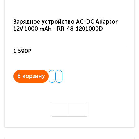
Зарядное устройство AC-DC Adaptor
Ра
12V 1000 mAh - RR-48-1201000D
ди
па
1 590₽
3 
В корзину
В