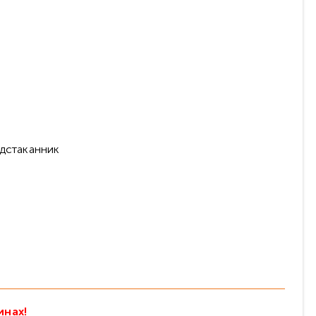
дстаканник
инах!