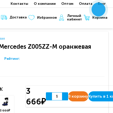
Контакты
О компании
Оптом
Оплата
Блог
x
x
x
Личный
Доставка
Корзина
Избранное
кабинет
вая
Mercedes Z005ZZ-M оранжевая
Рейтинг:
:
3
В корзину
Купить в 1 к
666₽
3 666₽