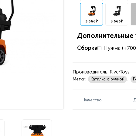
3 666₽
3 666₽
Дополнительные у
Сборка
Нужна (+700
Производитель:
RiverToys
Метки:
Каталка с ручкой
,
Р
Качество
Д