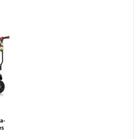
а-
es