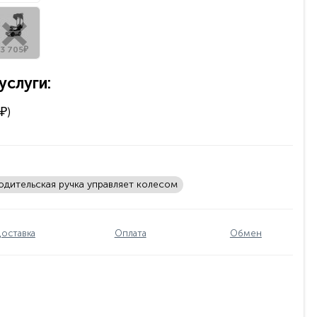
3 705₽
слуги:
₽)
одительская ручка управляет колесом
оставка
Оплата
Обмен