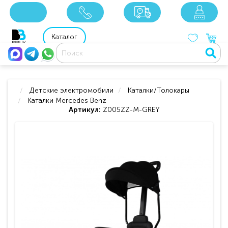
x
x
x
8 800 201 92 06
8 925 049 90 18
Каталог
Детские электромобили
Каталки/Толокары
Каталки Mercedes Benz
Артикул:
Z005ZZ-M-GREY