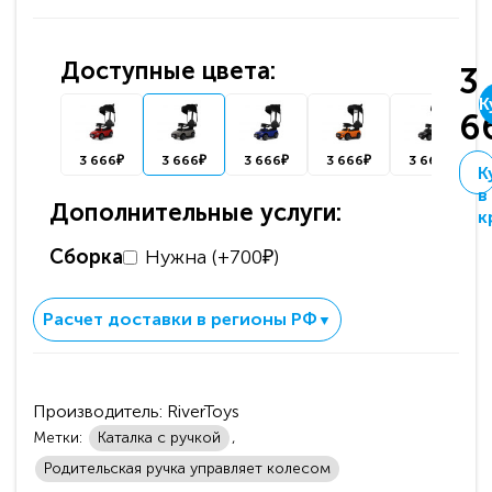
Доступные цвета:
3
К
6
3 666₽
3 666₽
3 666₽
3 666₽
3 666₽
К
в
Дополнительные услуги:
к
Сборка
Нужна (+700₽)
Расчет доставки в регионы РФ
▼
Производитель:
RiverToys
Метки:
Каталка с ручкой
,
Родительская ручка управляет колесом