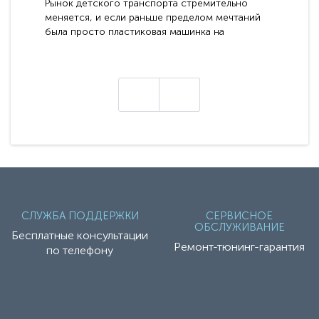
Рынок детского транспорта стремительно
меняется, и если раньше пределом мечтаний
была просто пластиковая машинка на
аккумуляторе, то сегодня бренд RiverToys
представляет абсолютно новое поколение
техники - серию с маркировкой «Z». Это
н
настоящие гадже..
СЛУЖБА ПОДДЕРЖКИ
СЕРВИСНОЕ
ОБСЛУЖИВАНИЕ
Бесплатные консультации
Ремонт-тюнинг-гарантия
по телефону