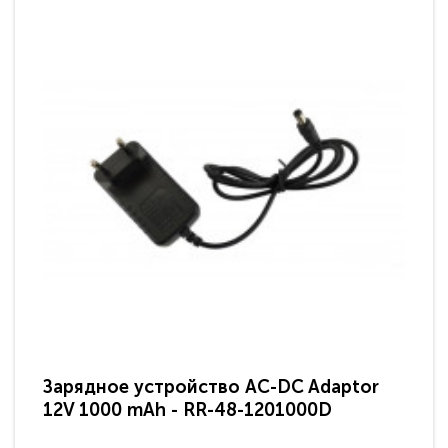
Зарядное устройство AC-DC Adaptor
Ра
12V 1000 mAh - RR-48-1201000D
ди
па