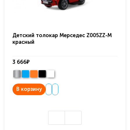
Детский толокар Мерседес Z005ZZ-M
Де
красный
Z0
3 666₽
4 
В корзину
В