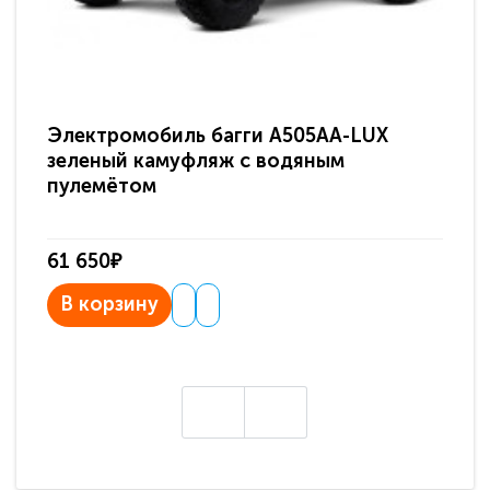
Электромобиль багги A505AA-LUX
По
зеленый камуфляж с водяным
зв
пулемётом
61 650₽
31
В корзину
В