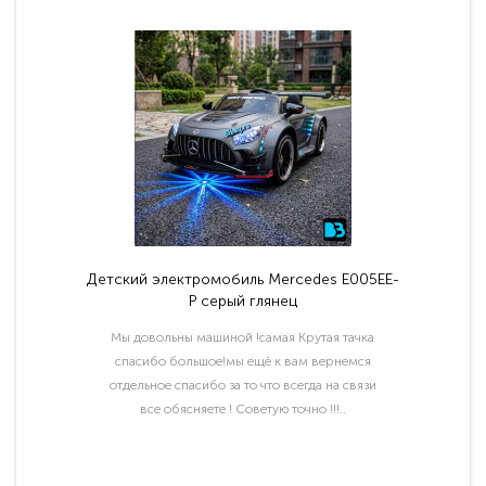
Детский электромобиль Mercedes E005EE-
P серый глянец
Мы довольны машиной !самая Крутая тачка
спасибо большое!мы ещё к вам вернемся
отдельное спасибо за то что всегда на связи
все обясняете ! Советую точно !!!..