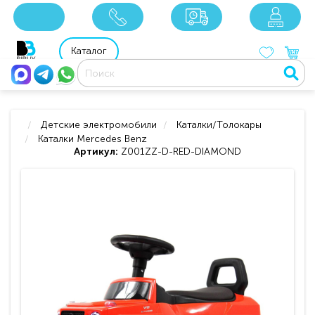
x
x
x
8 800 201 92 06
8 925 049 90 18
Каталог
Детские электромобили
Каталки/Толокары
Каталки Mercedes Benz
Артикул:
Z001ZZ-D-RED-DIAMOND