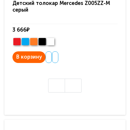
Детский толокар Mercedes Z005ZZ-M
Де
серый
кр
3 666₽
3 
В корзину
В