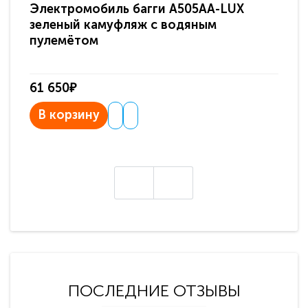
Электромобиль багги A505AA-LUX
По
зеленый камуфляж с водяным
зв
пулемётом
61 650₽
31
В корзину
В
ПОСЛЕДНИЕ ОТЗЫВЫ