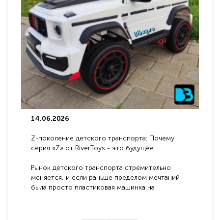
14.06.2026
Z-поколение детского транспорта: Почему
серия «Z» от RiverToys - это будущее
электромобилей
Рынок детского транспорта стремительно
меняется, и если раньше пределом мечтаний
была просто пластиковая машинка на
аккумуляторе, то сегодня бренд RiverToys
представляет абсолютно новое поколение
техники - серию с маркировкой «Z». Это
н