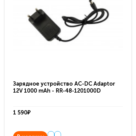
Зарядное устройство AC-DC Adaptor
Ра
12V 1000 mAh - RR-48-1201000D
ди
па
1 590₽
3 