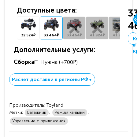
Доступные цвета:
3
К
4
32 524₽
33 464₽
33 464₽
41 924₽
41 924₽
К
в
Дополнительные услуги:
к
Сборка
Нужна (+700₽)
Расчет доставки в регионы РФ
▼
Производитель:
Toyland
Метки:
Багажник
,
Режим качалки
,
Управление с приложения