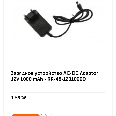
Зарядное устройство AC-DC Adaptor
Ра
12V 1000 mAh - RR-48-1201000D
ди
па
1 590₽
3 