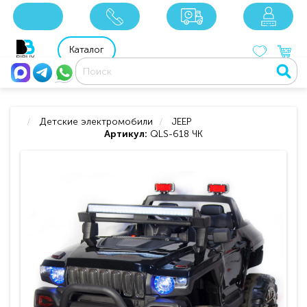
x
x
x
8 800 201 92 06
8 925 049 90 18
Каталог
Детские электромобили
JEEP
Артикул:
QLS-618 ЧК