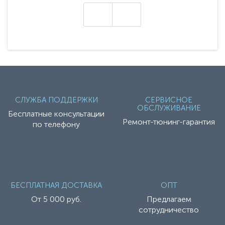
техники - серию с маркировкой «Z». Это
н
настоящие гадже..
СЛУЖБА ПОДДЕРЖКИ
СЕРВИСНОЕ
ОБСЛУЖИВАНИЕ
Бесплатные консультации
Ремонт-тюнинг-гарантия
по телефону
БЕСПЛАТНАЯ ДОСТАВКА
ОПТ
От 5 000 руб.
Предлагаем
сотрудничество