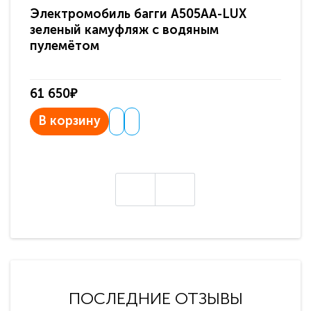
Электромобиль багги A505AA-LUX
По
зеленый камуфляж с водяным
зв
пулемётом
61 650₽
31
В корзину
В
ПОСЛЕДНИЕ ОТЗЫВЫ