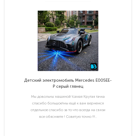
Детский электромобиль Mercedes E005EE-
P серый глянец
Мы довольны машиной !самая Крутая тачка
спасибо большое!мы ещё к вам вернемся
отдельное спасибо за то что всегда на связи
все обясняете ! Советую точно !!!..