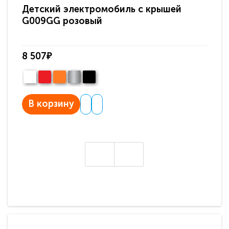
Детский электромобиль с крышей
Де
G009GG розовый
бе
8 507₽
8 
В корзину
В