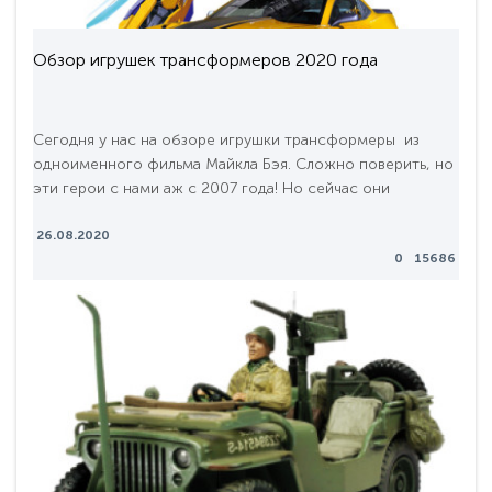
Обзор игрушек трансформеров 2020 года
Сегодня у нас на обзоре игрушки трансформеры из
одноименного фильма Майкла Бэя. Сложно поверить, но
эти герои с нами аж с 2007 года! Но сейчас они
приобрели небывалую популярность после выхода
фильма “Bumblebee” в 2018 где мы видим классическую
26.08.2020
0
15686
историю борьбы добра со злом.Такие игрушки могут
трансформироваться во всевозможную технику –
легковые автомобили, грузовики, самолеты. Мы прив..