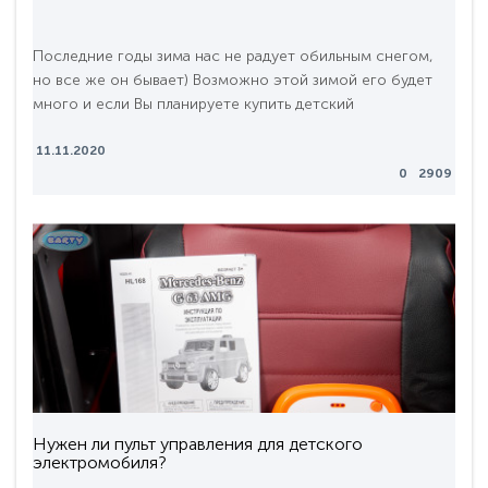
Последние годы зима нас не радует обильным снегом,
но все же он бывает) Возможно этой зимой его будет
много и если Вы планируете купить детский
электромобиль для зимних условий, то Toyota Tundra -
это лучший внедорожник.Сегодня мы рассмотри 2
11.11.2020
0
2909
модели Тундры от бренда RiverToys. Это две почти
одинаковые модели, если в двух словах: они отличаются
ценой, размерами и напряжением редуктора. Давайте
позн..
Нужен ли пульт управления для детского
электромобиля?