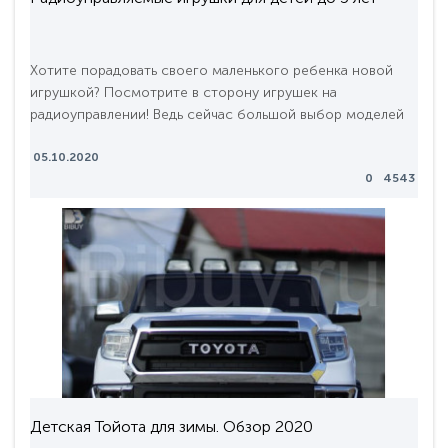
Хотите порадовать своего маленького ребенка новой
игрушкой? Посмотрите в сторону игрушек на
радиоуправлении! Ведь сейчас большой выбор моделей
позволяет выбрать игрушки на пульте управления даже
для детей самого маленького возраста. С развитием
05.10.2020
0
4543
микроэлектроники это стало совершенно безопасно!
Первое впечатление у детей от радиоуправляемых
игрушек просто невероятное! Эти яркие эмоции
останутся с ни..
Детская Тойота для зимы. Обзор 2020