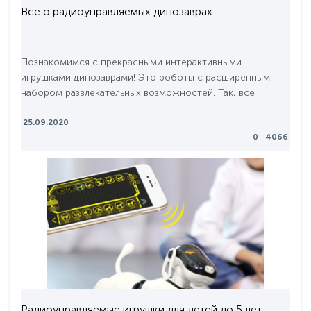
Все о радиоуправляемых динозаврах
Познакомимся с прекрасными интерактивными
игрушками динозаврами! Это роботы с расширенным
набором развлекательных возможностей. Так, все
игрушки умеют двигаться, а также издавать различные
звуки. Многие обладают индивидуальными
25.09.2020
0
4066
особенностями - умеют стрелять стрелами или даже
извергать водяной пар из своей пасти! С интерактивными
игрушками ребенок погрузится в удивительный мир
фантазий и приключен..
Радиоуправляемые игрушки для детей до 5 лет