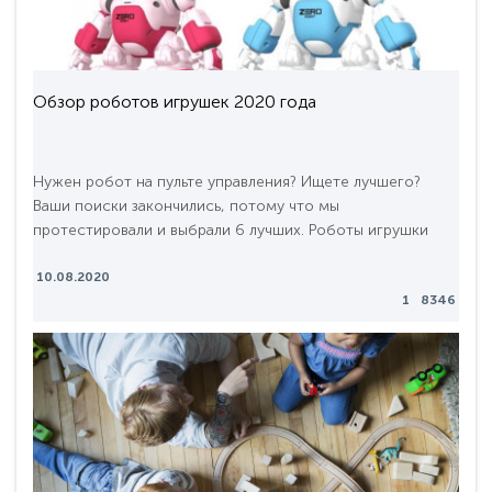
Обзор роботов игрушек 2020 года
Нужен робот на пульте управления? Ищете лучшего?
Ваши поиски закончились, потому что мы
протестировали и выбрали 6 лучших. Роботы игрушки
всегда были источником вдохновения и восхищения для
детей. Они обеспечивают идеальное введение в мир
10.08.2020
1
8346
технологий, как в области механики, так и электроники.
С ними очень весело играть в любом возрасте будь тебе
5 или 45, будь ты мальчик или девочка. Команда магаз..