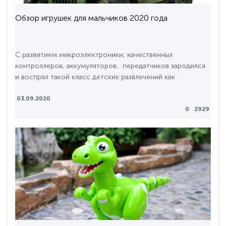
Обзор игрушек для мальчиков 2020 года
С развитием микроэлектроники, качественных
контроллеров, аккумуляторов, передатчиков зародился
и воспрял такой класс детских развлечений как
радиоуправляемые модели. Сейчас, в 2020 году,
появилось множество действительно уникальных,
03.09.2020
0
2929
разнообразных и интересных категорий техники на
радиоуправлении. Сегодня у нас большая тема! Будем
обсуждать, а также рассматривать этот невероятно
большой пласт..