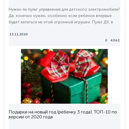
Нужен ли пульт управления для детского электромобиля?
Да, конечно нужен, особенно если ребенок впервые
будет кататься на этой огромной игрушке. Пульт ДУ, в
первую очередь, - это важный элемент безопасности.
Дети до 6 лет управляют автомобилем не совсем
13.11.2020
0
4342
осознанно или правильнее сказать они еще не успели
получить достаточного жизненного опыта, чтобы
грамотно поступить в нестандартных ситуациях. ..
Подарки на новый год (ребенку 3 года). ТОП-10 по
версии от 2020 года