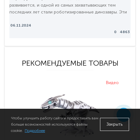
развивается, и одной из самых захватывающих тем
последних лет стали роботизированные динозавры. Эти
необычные создания легко завоевали внимание как
детей, так и взрослых, благодаря своей способности
06.11.2024
0
4863
сочетать в себе элементы игры, обучения и технологий.
В 2024 году на рынке появились новинки, которые не
только развлекают, но и стимулируют креативность, ..
РЕКОМЕНДУЕМЫЕ ТОВАРЫ
Видео
Чтобы улучшить работу сайта и предоставить вам
Закрыть
больше возможностей используются файлы
cookie.
Подробнее