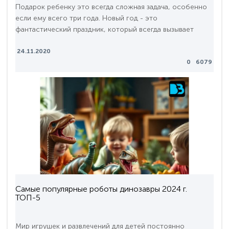
Подарок ребенку это всегда сложная задача, особенно
если ему всего три года. Новый год - это
фантастический праздник, который всегда вызывает
бурю положительных эмоций, он овеян волшебством и
счастьем, особенно для малышей. Ребенку в три года
24.11.2020
0
6079
можно с легкостью найти недорогой подарок, но
выбирая подарок нужно обратить внимание на несколько
фактов:материал из которого изготовлен подарок. Если
это п..
Самые популярные роботы динозавры 2024 г.
ТОП-5
Мир игрушек и развлечений для детей постоянно