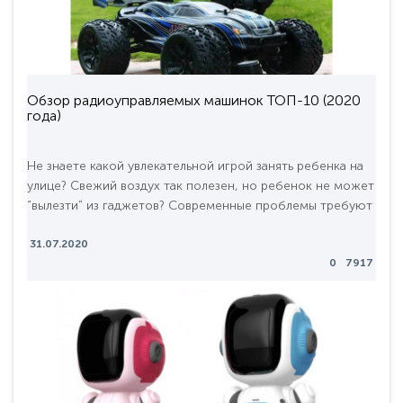
Обзор радиоуправляемых машинок ТОП-10 (2020
года)
Не знаете какой увлекательной игрой занять ребенка на
улице? Свежий воздух так полезен, но ребенок не может
“вылезти” из гаджетов? Современные проблемы требуют
современных решений! Радиоуправляемые модели -
выход из сложившейся ситуации. Мы решили
31.07.2020
0
7917
рассмотреть игрушки для мальчиков, а если конкретнее
то радиоуправляемые машины. Это больше чем игрушки -
это мир фантастических гонок. Вы даже не предс..