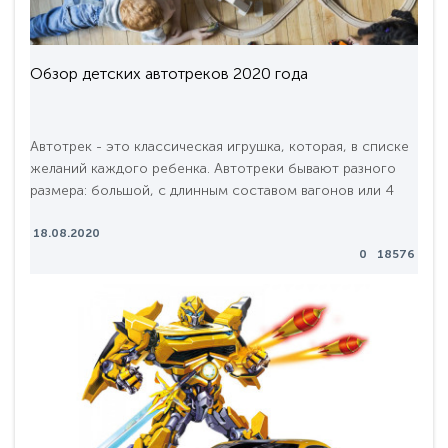
Обзор детских автотреков 2020 года
Автотрек - это классическая игрушка, которая, в списке
желаний каждого ребенка. Автотреки бывают разного
размера: большой, с длинным составом вагонов или 4
машинками, маленький для небольшой компании и
квартиры. Есть много вариантов надстроек, мостов,
18.08.2020
0
18576
путей, персонажей, предметов облагораживания
прилегающей территории. Что бы вы ни выбрали, ваш
ребенок обязательно будет весело проводить время.
Это..