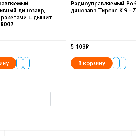
равляемый
Радиоуправляемый Ро
ивный динозавр,
динозавр Тирекс К 9 - 
 ракетами + дышит
88002
5 408₽
ину
В корзину