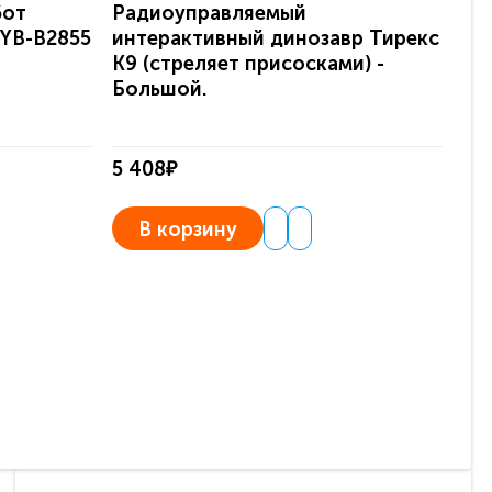
бот
Радиоуправляемый
Ра
ZYB-B2855
интерактивный динозавр Тирекс
ин
K9 (стреляет присосками) -
пар
Большой.
5 408₽
2 6
В корзину