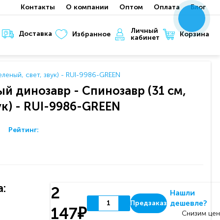
Контакты
О компании
Оптом
Оплата
Блог
x
x
x
Личный
Доставка
Корзина
Избранное
кабинет
леный, свет, звук) - RUI-9986-GREEN
й динозавр - Спинозавр (31 см,
ук) - RUI-9986-GREEN
Рейтинг:
:
2
Нашли
дешевле?
Предзаказ
147₽
Снизим цен