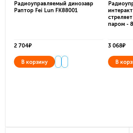
Радиоуправляемый динозавр
Радиоуп
Раптор Fei Lun FK88001
интеракт
стреляет
паром - 
2 704₽
3 068₽
В корзину
В корз