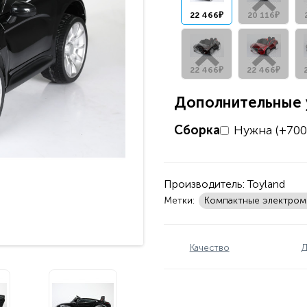
22 466₽
20 116₽
22 466₽
22 466₽
Дополнительные у
Сборка
Нужна (+700
Производитель:
Toyland
Метки:
Компактные электро
Качество
Д