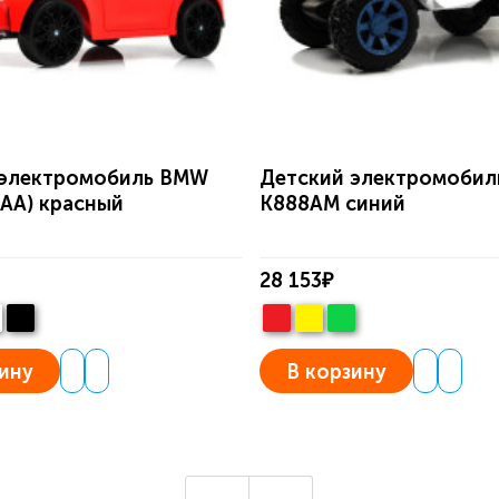
 электромобиль BMW
Детский электромоби
AA) красный
K888AM синий
28 153₽
ину
В корзину