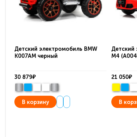
Детский электромобиль BMW
Детский
K007AM черный
M4 (A004
30 879₽
21 050₽
В корзину
В корз