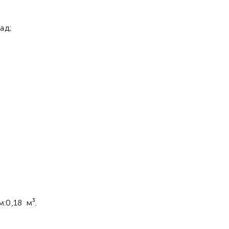
ад;
м:0,18 м³.