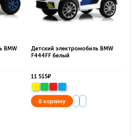
ль BMW
Детский электромобиль BMW
Де
F444FF белый
F4
11 515₽
11 
В корзину