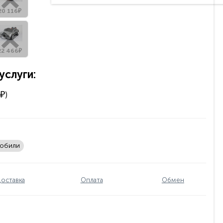
20 116₽
22 466₽
слуги:
₽)
мобили
оставка
Оплата
Обмен