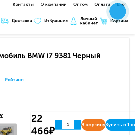
Контакты
О компании
Оптом
Оплата
Блог
x
x
x
Личный
Доставка
Корзина
Избранное
кабинет
мобиль BMW i7 9381 Черный
Рейтинг:
:
22
В корзину
Купить в 1 к
466₽